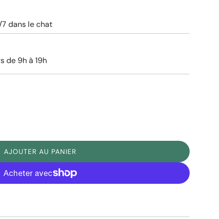
7 dans le chat
rs de 9h à 19h
AJOUTER AU PANIER
C
H
A
R
lus de moyens de paiement
G
E