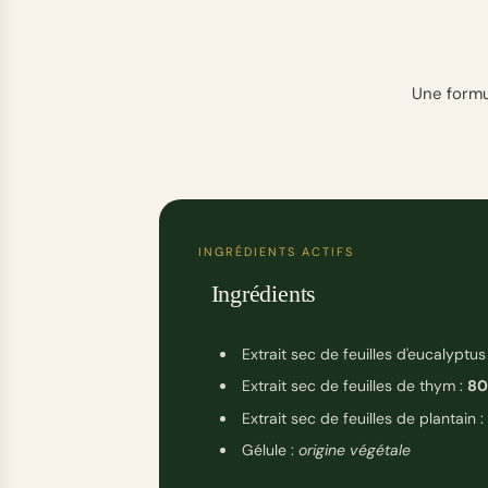
Une formu
INGRÉDIENTS ACTIFS
Ingrédients
Extrait sec de feuilles d'eucalyptus
Extrait sec de feuilles de thym :
80
Extrait sec de feuilles de plantain :
Gélule :
origine végétale