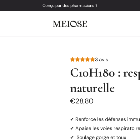
Livraison offerte à partir de 49€ d'achat !
bienvenue15 Code de bienvenue -15%
Conçu par des pharmaciens ⚕️
Fabriqué en france
🇫🇷
3 avis
C10H180 : res
naturelle
Prix
€28,80
régulier
✔ Renforce les défenses immu
✔ Apaise les voies respiratoir
✔ Soulage gorge et toux