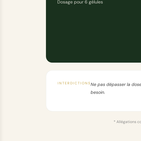
Dosage pour 6 gélules
INTERDICTIONS
Ne pas dépasser la dose 
besoin.
* Allégations c