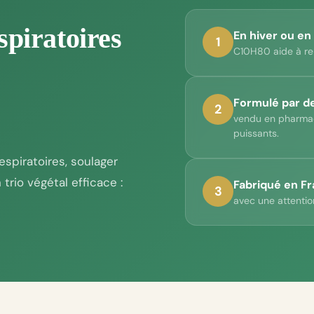
piratoires
En hiver ou en
1
C10H80 aide à ren
Formulé par d
2
vendu en pharmac
puissants.
espiratoires, soulager
trio végétal efficace :
Fabriqué en F
3
avec une attention