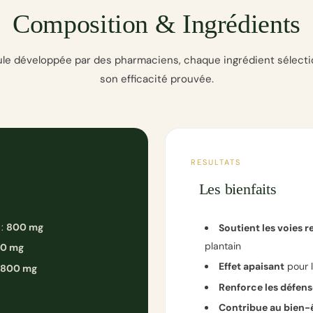
Composition & Ingrédients
le développée par des pharmaciens, chaque ingrédient sélect
son efficacité prouvée.
RESULTATS
Les bienfaits
 :
800 mg
Soutient les voies r
plantain
0 mg
Effet apaisant
pour l
800 mg
Renforce les défen
Contribue au bien-ê