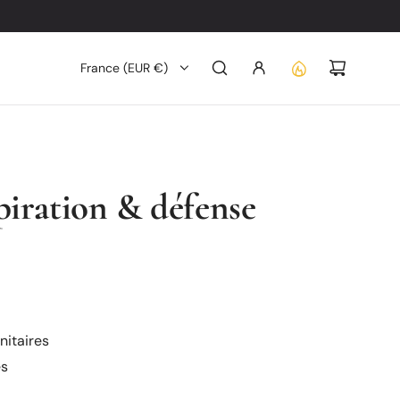
France (EUR €)
piration & défense
nitaires
es