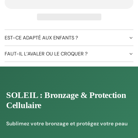
A
R
G
E
M
EST-CE ADAPTÉ AUX ENFANTS ?
E
N
T
FAUT-IL L’AVALER OU LE CROQUER ?
.
.
.
SOLEIL : Bronzage & Protection
Cellulaire
Sublimez votre bronzage et protégez votre peau