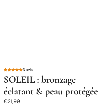
3 avis
SOLEIL : bronzage
éclatant & peau protégée
Prix
€21,99